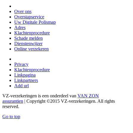
Over ons
Overstapservice
Uw Digitale Polismap
Adres
Klachtenprocedure
Schade melden
Dienstenwijzer
Online verzekeren
Privacy
Klachtenprocedure
Linkpagina
Linkpartners
Add url
VZ-verzekeringen is een onderdeel van
VAN ZON
assurantien
| Copyright ©2015 VZ-verzekeringen. All rights
reserved.
Go to top