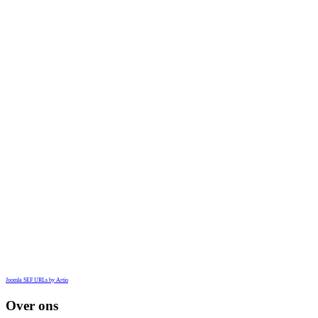
Joomla SEF URLs by Artio
Over ons