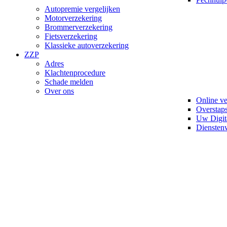
Autopremie vergelijken
Motorverzekering
Brommerverzekering
Fietsverzekering
Klassieke autoverzekering
ZZP
Adres
Klachtenprocedure
Schade melden
Over ons
Online v
Overstaps
Uw Digit
Diensten