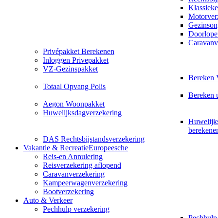
Klassieke
Motorver
Gezinson
Doorlope
Caravanv
Privépakket Berekenen
Inloggen Privepakket
VZ-Gezinspakket
Bereken 
Totaal Opvang Polis
Bereken 
Aegon Woonpakket
Huwelijksdagverzekering
Huwelijk
berekene
DAS Rechtsbijstandsverzekering
Vakantie & Recreatie
Europeesche
Reis-en Annulering
Reisverzekering aflopend
Caravanverzekering
Kampeerwagenverzekering
Bootverzekering
Auto & Verkeer
Pechhulp verzekering
Pechhulp