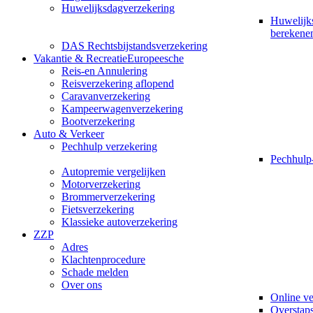
Huwelijksdagverzekering
Huwelijk
berekene
DAS Rechtsbijstandsverzekering
Vakantie & Recreatie
Europeesche
Reis-en Annulering
Reisverzekering aflopend
Caravanverzekering
Kampeerwagenverzekering
Bootverzekering
Auto & Verkeer
Pechhulp verzekering
Pechhulp
Autopremie vergelijken
Motorverzekering
Brommerverzekering
Fietsverzekering
Klassieke autoverzekering
ZZP
Adres
Klachtenprocedure
Schade melden
Over ons
Online v
Overstaps