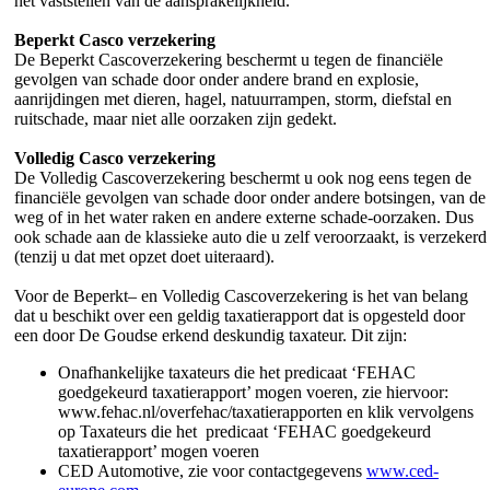
het vaststellen van de aansprakelijkheid.
Beperkt Casco verzekering
De Beperkt Cascoverzekering beschermt u tegen de financiële
gevolgen van schade door onder andere brand en explosie,
aanrijdingen met dieren, hagel, natuurrampen, storm, diefstal en
ruitschade, maar niet alle oorzaken zijn gedekt.
Volledig Casco verzekering
De Volledig Cascoverzekering beschermt u ook nog eens tegen de
financiële gevolgen van schade door onder andere botsingen, van de
weg of in het water raken en andere externe schade-oorzaken. Dus
ook schade aan de klassieke auto die u zelf veroorzaakt, is verzekerd
(tenzij u dat met opzet doet uiteraard).
Voor de Beperkt– en Volledig Cascoverzekering is het van belang
dat u beschikt over een geldig taxatierapport dat is opgesteld door
een door De Goudse erkend deskundig taxateur. Dit zijn:
Onafhankelijke taxateurs die het predicaat ‘FEHAC
goedgekeurd taxatierapport’ mogen voeren, zie hiervoor:
www.fehac.nl/overfehac/taxatierapporten en klik vervolgens
op Taxateurs die het predicaat ‘FEHAC goedgekeurd
taxatierapport’ mogen voeren
CED Automotive, zie voor contactgegevens
www.ced-