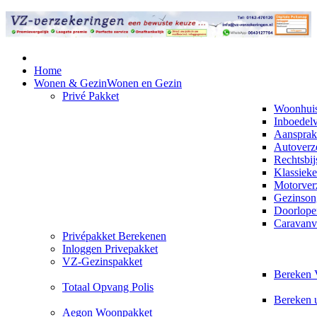
Home
Wonen & Gezin
Wonen en Gezin
Privé Pakket
Woonhuis
Inboedel
Aansprake
Autoverz
Rechtsbij
Klassieke
Motorver
Gezinson
Doorlope
Caravanv
Privépakket Berekenen
Inloggen Privepakket
VZ-Gezinspakket
Bereken 
Totaal Opvang Polis
Bereken 
Aegon Woonpakket