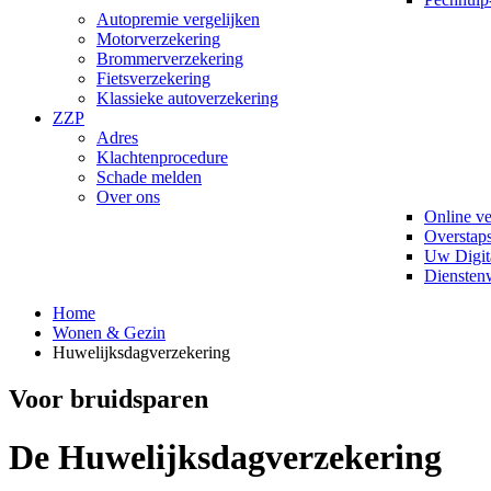
Autopremie vergelijken
Motorverzekering
Brommerverzekering
Fietsverzekering
Klassieke autoverzekering
ZZP
Adres
Klachtenprocedure
Schade melden
Over ons
Online v
Overstaps
Uw Digit
Diensten
Home
Wonen & Gezin
Huwelijksdagverzekering
Voor bruidsparen
De Huwelijksdagverzekering