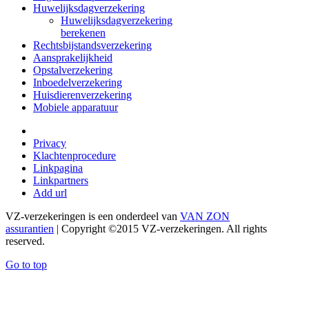
Huwelijksdagverzekering
Huwelijksdagverzekering
berekenen
Rechtsbijstandsverzekering
Aansprakelijkheid
Opstalverzekering
Inboedelverzekering
Huisdierenverzekering
Mobiele apparatuur
Privacy
Klachtenprocedure
Linkpagina
Linkpartners
Add url
VZ-verzekeringen is een onderdeel van
VAN ZON
assurantien
| Copyright ©2015 VZ-verzekeringen. All rights
reserved.
Go to top