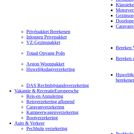
Klassieke
Motorver
Gezinson
Doorlope
Caravanv
Privépakket Berekenen
Inloggen Privepakket
VZ-Gezinspakket
Bereken 
Totaal Opvang Polis
Bereken 
Aegon Woonpakket
Huwelijksdagverzekering
Huwelijk
berekene
DAS Rechtsbijstandsverzekering
Vakantie & Recreatie
Europeesche
Reis-en Annulering
Reisverzekering aflopend
Caravanverzekering
Kampeerwagenverzekering
Bootverzekering
Auto & Verkeer
Pechhulp verzekering
Pechhulp