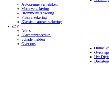
Autopremie vergelijken
Motorverzekering
Brommerverzekering
Fietsverzekering
Klassieke autoverzekering
ZZP
Adres
Klachtenprocedure
Schade melden
Over ons
Online v
Overstaps
Uw Digit
Diensten