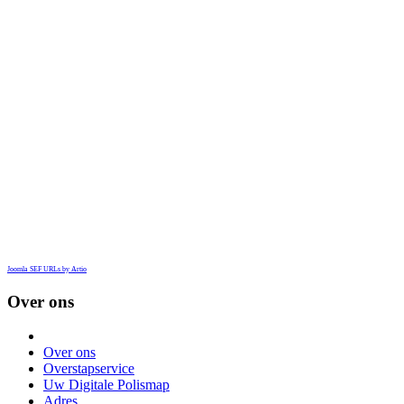
Joomla SEF URLs by Artio
Over ons
Over ons
Overstapservice
Uw Digitale Polismap
Adres