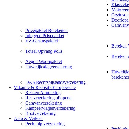
Klassieke
Motorver
Gezinson
Doorlope
Caravanv
Privépakket Berekenen
Inloggen Privepakket
VZ-Gezinspakket
Bereken 
Totaal Opvang Polis
Bereken 
Aegon Woonpakket
Huwelijksdagverzekering
Huwelijk
berekene
DAS Rechtsbijstandsverzekering
Vakantie & Recreatie
Europeesche
Reis-en Annulering
Reisverzekering aflopend
Caravanverzekering
Kampeerwagenverzekering
Bootverzekering
Auto & Verkeer
Pechhulp verzekering
Pechhulp